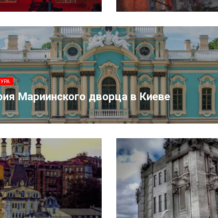
ТУРА
рия Мариинского дворца в Киеве