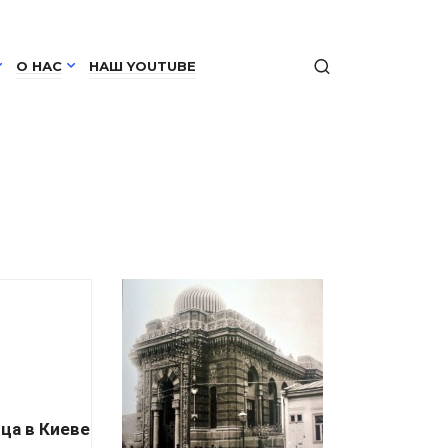
О НАС
НАШ YOUTUBE
ца в Киеве