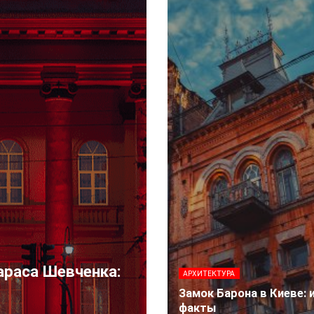
араса Шевченка:
АРХИТЕКТУРА
Замок Барона в Киеве: 
факты