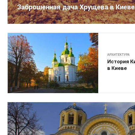
Заброшенная дача Хрущева в Киеве
АРХИТЕКТУРА
История К
в Киеве