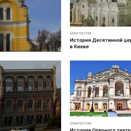
АРХИТЕКТУРА
История Десятинной це
в Киеве
АРХИТЕКТУРА
История Оперного театр