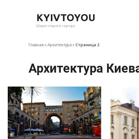
Перейти
к
KYIVTOYOU
контенту
Шарм старого города
Главная
»
Архитектура
»
Страница 2
Архитектура Киев