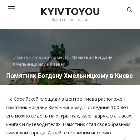
Перейти
KYIVTOYOU
к
Шарм старого города
контенту
Главная
»
Интересные места
»
Памятник Богдану
Хмельницкому в Киеве
Памятник Богдану Хмельницкому в Киеве
На Софийской площади в центре Киева расположен
памятник Богдану Хмельницкому. Последние 100 лет
его можно видеть на открытках, календарях, в атласах,
книгах и путеводителях. Памятник стал своеобразным
символом города. Давайте вспомним историю