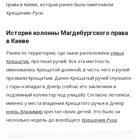
права в Киеве, которая ранее была памятником
Крещению Руси.
История колонны Магдебургского права
в Киеве
Ранее по территории, где ныне расположена
улица
Кре
щ
атик
, протекал ручей. Вся эта местность
именовалась Крещатой долиной, в честь чего и ручей
прозвали Крещатым. Далее Крещатый ручей спускался
с горы и впадал в Днепр (сейчас его заключили в
подземный коллектор под улицей). Согласно летописи,
именно у места впадения Крещатого ручья в Днепр
князь Владимир
крестил своих детей. Это было за
несколько недель до всеобщего
Крещения Руси
.