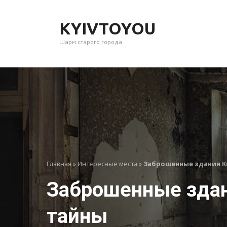
Перейти
к
KYIVTOYOU
контенту
Шарм старого города
Главная
»
Интересные места
»
Заброшенные здания Ки
Заброшенные здан
тайны