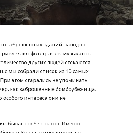
ного заброшенных зданий, заводов
 привлекают фотографов, музыканты
количество других людей стекаются
тье мы собрали список из 10 самых
При этом старались не упоминать
мер, как заброшенные бомбоубежища,
о особого интереса они не
иях бывает небезопасно. Именно
заброшек Киева, которые описаны