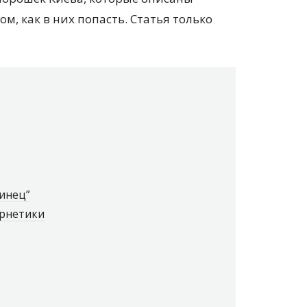
м, как в них попасть. Статья только
инец”
ернетики