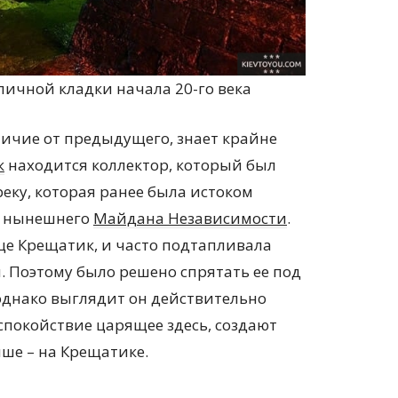
пичной кладки начала 20-го века
тличие от предыдущего, знает крайне
к
находится коллектор, который был
 реку, которая ранее была истоком
те нынешнего
Майдана Независимости
.
це Крещатик, и часто подтапливала
. Поэтому было решено спрятать ее под
 однако выглядит он действительно
 спокойствие царящее здесь, создают
ыше – на Крещатике.