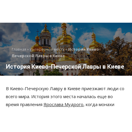
Главная
»
Интересные места
»
История Киево-
Печерской Лавры в Киеве
История Киево-Печерской Лавры в Киеве
В Киево-Печерскую Лавру в Киеве приезжают люди со
всего мира. История этого места началась еще во
время правления
Ярослава Мудрого
, когда монахи
начали обустройство пещер на склонах Днепра. Много
злоключений выпало на судьбу Лавры, однако и по сей
день она является одним из главных религиозных