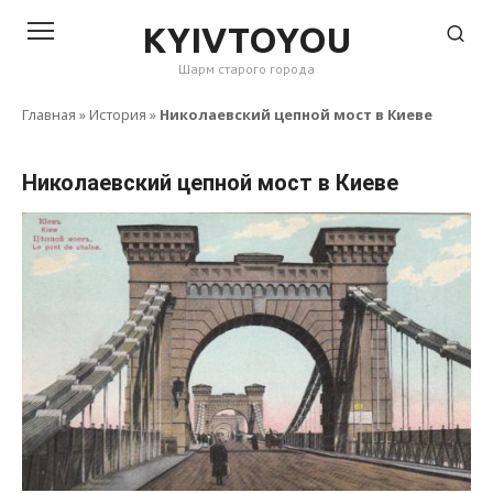
Перейти
KYIVTOYOU
к
Шарм старого города
контенту
Главная
»
История
»
Николаевский цепной мост в Киеве
Николаевский цепной мост в Киеве